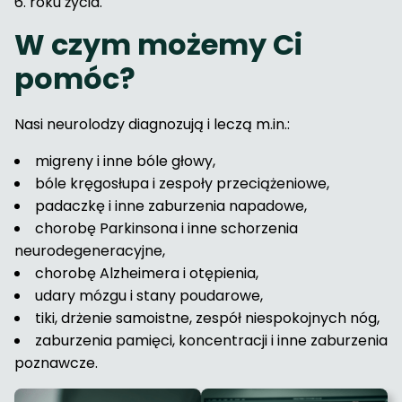
6. roku życia.
W czym możemy Ci
pomóc?
Nasi neurolodzy diagnozują i leczą m.in.:
migreny i inne bóle głowy,
bóle kręgosłupa i zespoły przeciążeniowe,
padaczkę i inne zaburzenia napadowe,
chorobę Parkinsona i inne schorzenia
neurodegeneracyjne,
chorobę Alzheimera i otępienia,
udary mózgu i stany poudarowe,
tiki, drżenie samoistne, zespół niespokojnych nóg,
zaburzenia pamięci, koncentracji i inne zaburzenia
poznawcze.