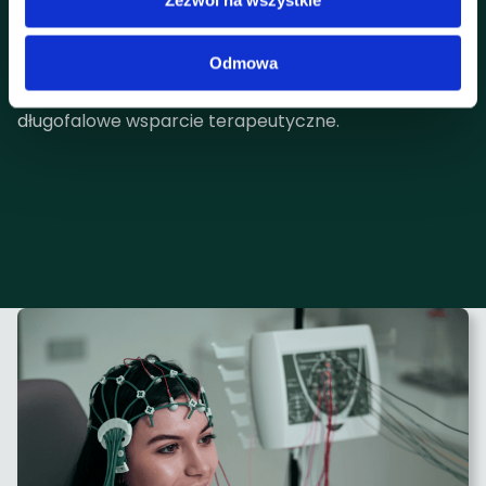
✔ Indywidualne podejście i leczenie zgodne z
aktualnymi standardami medycyny.
Odmowa
✔ Kompleksowa opieka – od diagnostyki po
długofalowe wsparcie terapeutyczne.