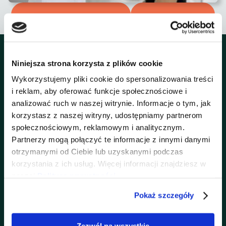
Skontaktuj się z nami
Umów wizy
tę
Niniejsza strona korzysta z plików cookie
Wykorzystujemy pliki cookie do spersonalizowania treści
i reklam, aby oferować funkcje społecznościowe i
analizować ruch w naszej witrynie. Informacje o tym, jak
korzystasz z naszej witryny, udostępniamy partnerom
Dlaczego warto wybrać
społecznościowym, reklamowym i analitycznym.
neurologię w JJClinic?
Partnerzy mogą połączyć te informacje z innymi danymi
otrzymanymi od Ciebie lub uzyskanymi podczas
korzystania z ich usług. Więcej informacji znajdziesz w
✔ Doświadczeni specjaliści z wieloletnią praktyką
naszej
Polityce prywatności
.
szpitalną i ambulatoryjną.
Pokaż szczegóły
✔ Możliwość wykonania i interpretacji badań EEG na
miejscu.
Zezwól na wszystkie