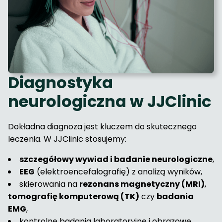
Diagnostyka
neurologiczna w JJClinic
Dokładna diagnoza jest kluczem do skutecznego
leczenia. W JJClinic stosujemy:
szczegółowy wywiad i badanie neurologiczne
,
EEG
(elektroencefalografię) z analizą wyników,
skierowania na
rezonans magnetyczny (MRI)
,
tomografię komputerową (TK)
czy
badania
EMG
,
kontrolne badania laboratoryjne i obrazowe.