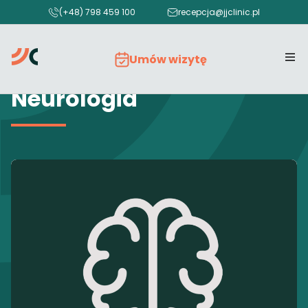
(+48) 798 459 100
recepcja@jjclinic.pl
Umów wizytę
Neurologia