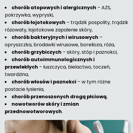
chorób atopowych i alergicznych
– AZS,
pokrzywka, wypryski,
chorób łojotokowych
– trądzik pospolity, trądzik
różowaty, łojotokowe zapalenie skóry,
chorób bakteryjnych i wirusowych
–
opryszczka, brodawki wirusowe, borelioza, róża,
chorób grzybiczych
– skóry, stóp i paznokci,
chorób autoimmunologicznych i
przewlekłych
– łuszczyca, bielactwo, toczeń,
twardzina,
chorób włosów i paznokci
– w tym różne
postacie łysienia,
chorób przenoszonych drogą płciową
,
nowotworów skóry i zmian
przednowotworowych
.