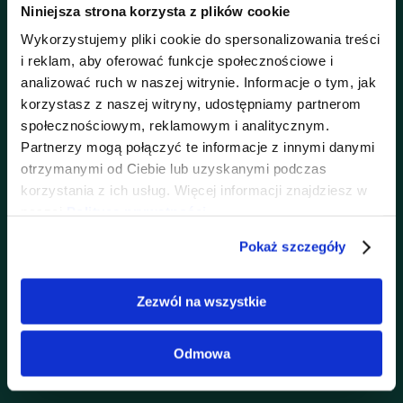
✔
Doświadczeni specjaliści
– nasi dermatolodzy
Niniejsza strona korzysta z plików cookie
diagnozują i leczą zarówno typowe choroby skóry,
Wykorzystujemy pliki cookie do spersonalizowania treści
jak i schorzenia wymagające zaawansowanej wiedzy
i reklam, aby oferować funkcje społecznościowe i
analizować ruch w naszej witrynie. Informacje o tym, jak
✔
Bezpieczna diagnostyka
– korzystamy z
korzystasz z naszej witryny, udostępniamy partnerom
dermatoskopii i nowoczesnych metod obrazowania.
społecznościowym, reklamowym i analitycznym.
Partnerzy mogą połączyć te informacje z innymi danymi
✔
Opieka dla dzieci i dorosłych
– pomagamy
otrzymanymi od Ciebie lub uzyskanymi podczas
pacjentom od 3. roku życia.
korzystania z ich usług. Więcej informacji znajdziesz w
✔
Kompleksowe podejście
– współpracujemy z
naszej
Polityce prywatności
.
lekarzami innych specjalizacji, m.in. reumatologami i
Pokaż szczegóły
alergologami, gdy wymaga tego leczenie chorób
skóry.
Zezwól na wszystkie
Odmowa