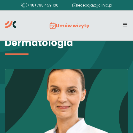
(+48) 798 459 100
recepcja@jjclinic.pl
Umów wizytę
Dermatologia