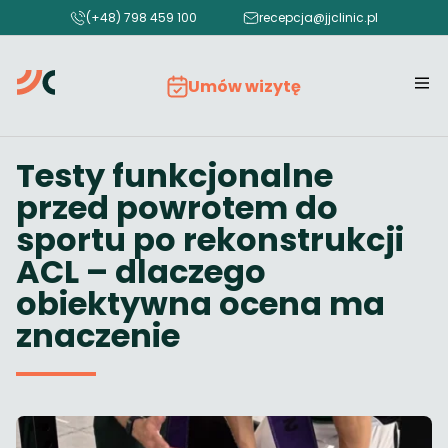
(+48) 798 459 100
recepcja@jjclinic.pl
Umów wizytę
Testy funkcjonalne
przed powrotem do
sportu po rekonstrukcji
ACL – dlaczego
obiektywna ocena ma
znaczenie