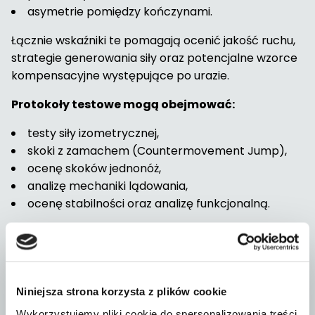
asymetrie pomiędzy kończynami.
Łącznie wskaźniki te pomagają ocenić jakość ruchu,
strategie generowania siły oraz potencjalne wzorce
kompensacyjne występujące po urazie.
Protokoły testowe mogą obejmować:
testy siły izometrycznej,
skoki z zamachem (Countermovement Jump),
ocenę skoków jednonóż,
analizę mechaniki lądowania,
ocenę stabilności oraz analizę funkcjonalną.
Proces testowania jest zawsze dostosowywany do
sportowca, historii urazu oraz etapu rehabilitacji.
Kto może skorzystać z
testów powrotu do
Niniejsza strona korzysta z plików cookie
Wykorzystujemy pliki cookie do spersonalizowania treści