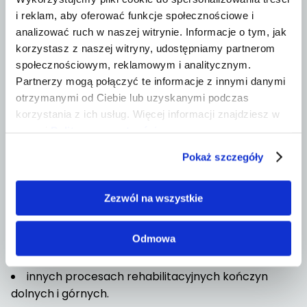
sportu?
i reklam, aby oferować funkcje społecznościowe i
analizować ruch w naszej witrynie. Informacje o tym, jak
Choć testy z wykorzystaniem force plates
korzystasz z naszej witryny, udostępniamy partnerom
najczęściej kojarzone są ze sportem wyczynowym,
społecznościowym, reklamowym i analitycznym.
ocena nerwowo-mięśniowa może być równie
Partnerzy mogą połączyć te informacje z innymi danymi
wartościowa dla sportowców amatorów oraz
otrzymanymi od Ciebie lub uzyskanymi podczas
osób aktywnych fizycznie.
korzystania z ich usług. Więcej informacji znajdziesz w
naszej
Polityce prywatności
.
Testowanie może wspierać
rehabilitację po:
Pokaż szczegóły
rekonstrukcji ACL,
Zezwól na wszystkie
urazach ścięgna Achillesa,
urazach stawu skokowego,
Odmowa
urazach mięśniowych,
problemach ze ścięgnem rzepki,
innych procesach rehabilitacyjnych kończyn
dolnych i górnych.