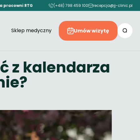
ia pracowni RTG
(+48) 798 459 100
recepcja@jj-clinic.pl
Sklep medyczny
Umów wizytę
ać z kalendarza
nie?