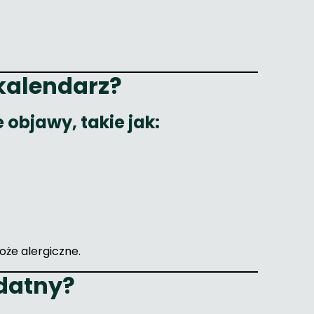
 kalendarz?
 objawy, takie jak:
oże alergiczne.
ydatny?