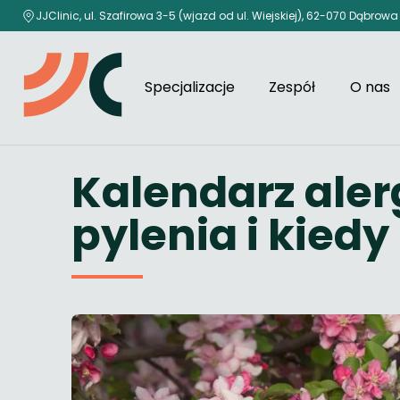
JJClinic, ul. Szafirowa 3-5 (wjazd od ul. Wiejskiej), 62-070 Dąbrowa
Specjalizacje
Zespół
O nas
Kalendarz aler
pylenia i kied