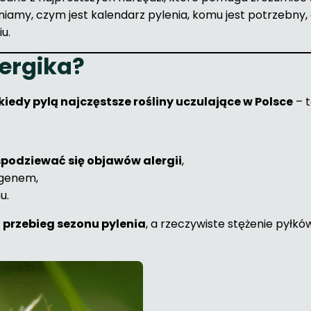
iamy, czym jest kalendarz pylenia, komu jest potrzebny, 
u.
lergika?
kiedy pylą najczęstsze rośliny uczulające w Polsce
– t
spodziewać się objawów alergii
,
rgenem,
u.
 przebieg sezonu pylenia
, a rzeczywiste stężenie pyłkó