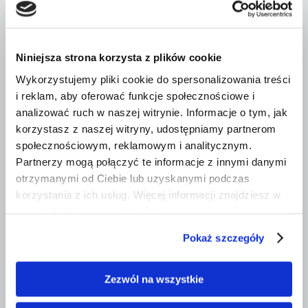
Regeneracja po biegu
cieszyła się dużym
zainteresowaniem
Niniejsza strona korzysta z plików cookie
Wykorzystujemy pliki cookie do spersonalizowania treści
Odwiedzający nasze stoisko mogli bezpłatnie
i reklam, aby oferować funkcje społecznościowe i
skorzystać z
terapii manualnej
,
masażu
,
analizować ruch w naszej witrynie. Informacje o tym, jak
korzystasz z naszej witryny, udostępniamy partnerom
elektrostymulacji Compex
oraz
kompresoterapii
społecznościowym, reklamowym i analitycznym.
Normatec
wspomagającej regenerację i drenaż
Partnerzy mogą połączyć te informacje z innymi danymi
limfatyczny po wysiłku.
otrzymanymi od Ciebie lub uzyskanymi podczas
Szczególnie po zakończeniu rywalizacji nie
korzystania z ich usług. Więcej informacji znajdziesz w
brakowało chętnych do skorzystania z zabiegów
naszej
Polityce prywatności
.
regeneracyjnych. Wielu uczestników podkreślało, że
Pokaż szczegóły
zastosowane metody pomagały zmniejszyć uczucie
zmęczenia i napięcia mięśniowego po biegu.
Zezwól na wszystkie
Warto dodać, że urządzenia Compex i Normatec,
które były dostępne podczas wydarzenia, można