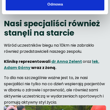
Odmowa
również wypożyczyć w naszej wypożyczalni sprzętu
medycznego.
Nasi specjaliści również
stanęli na starcie
Wśród uczestników biegu na 10km nie zabrakło
również przedstawicieli naszego zespołu.
Klinikę reprezentowali
dr Anna Zelent
oraz
lek.
Adam Górny
wraz z żoną.
To dla nas szczególnie ważne jest to, że nasi
specjaliści nie tylko na co dzień wspierają pacjentów
w dbaniu o zdrowie i sprawność, ale również sami
aktywnie uczestniczą w wydarzeniach sportowych i
promują aktywny styl życia.